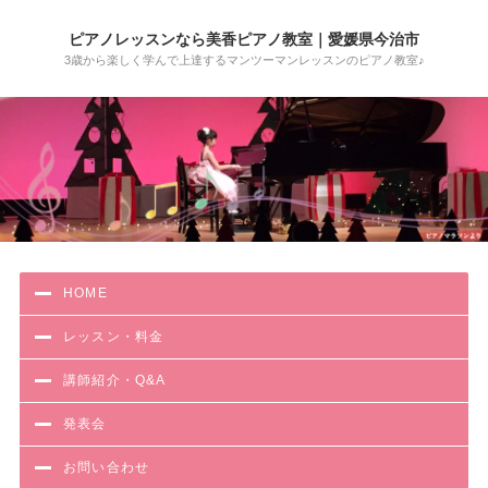
ピアノレッスンなら美香ピアノ教室｜愛媛県今治市
3歳から楽しく学んで上達するマンツーマンレッスンのピアノ教室♪
HOME
レッスン・料金
講師紹介・Q&A
発表会
お問い合わせ