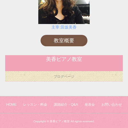
主宰:田坂美香
教室概要
美香ピアノ教室
ブログページ
HOME
レッスン・料金
講師紹介・Q&A
発表会
お問い合わせ
Copyright ©
美香ピアノ教室
All rights reserved.