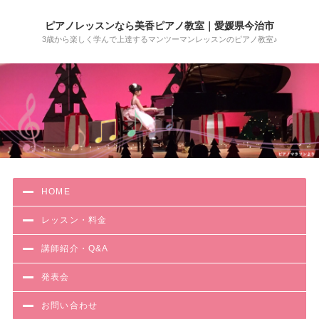
ピアノレッスンなら美香ピアノ教室｜愛媛県今治市
3歳から楽しく学んで上達するマンツーマンレッスンのピアノ教室♪
HOME
レッスン・料金
講師紹介・Q&A
発表会
お問い合わせ