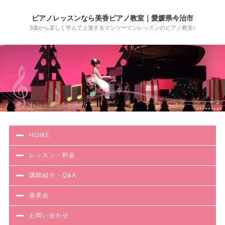
ピアノレッスンなら美香ピアノ教室｜愛媛県今治市
3歳から楽しく学んで上達するマンツーマンレッスンのピアノ教室♪
HOME
レッスン・料金
講師紹介・Q&A
発表会
お問い合わせ