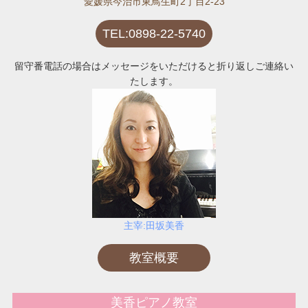
愛媛県今治市東鳥生町2丁目2-23
TEL:0898-22-5740
留守番電話の場合はメッセージをいただけると折り返しご連絡い
たします。
主宰:田坂美香
教室概要
美香ピアノ教室