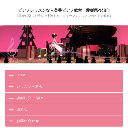
ピアノレッスンなら美香ピアノ教室｜愛媛県今治市
3歳から楽しく学んで上達するマンツーマンレッスンのピアノ教室♪
HOME
レッスン・料金
講師紹介・Q&A
発表会
お問い合わせ